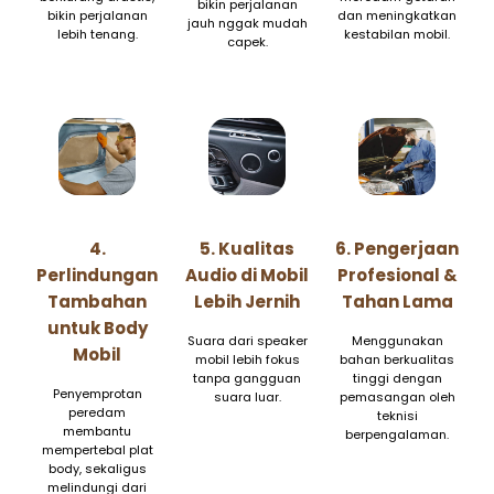
bikin perjalanan
bikin perjalanan
dan meningkatkan
jauh nggak mudah
lebih tenang.
kestabilan mobil.
capek.
4.
5. Kualitas
6. Pengerjaan
Perlindungan
Audio di Mobil
Profesional &
Tambahan
Lebih Jernih
Tahan Lama
untuk Body
Suara dari speaker
Menggunakan
Mobil
mobil lebih fokus
bahan berkualitas
tanpa gangguan
tinggi dengan
Penyemprotan
suara luar.
pemasangan oleh
peredam
teknisi
membantu
berpengalaman.
mempertebal plat
body, sekaligus
melindungi dari